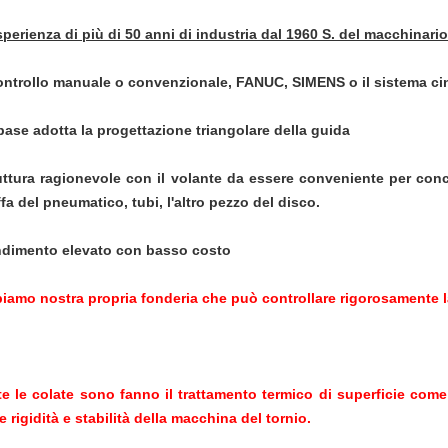
sperienza di più di 50 anni di industria dal 1960 S. del macchinario
controllo manuale o convenzionale, FANUC, SIMENS o il sistema cin
base adotta la progettazione triangolare della guida
uttura ragionevole con il volante da essere conveniente per conce
fa del pneumatico, tubi, l'altro pezzo del disco.
dimento elevato con basso costo
iamo nostra propria fonderia che può controllare rigorosamente la
te le colate sono fanno il trattamento termico di superficie co
te rigidità e stabilità della macchina del tornio.