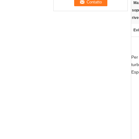
Ma
sopr
riv
Evi
Per 
turb
Espo