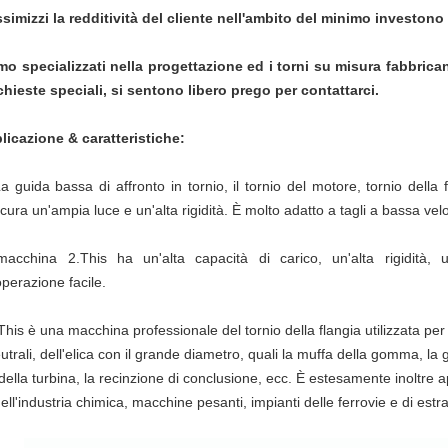
simizzi la redditività del cliente nell'ambito del minimo investono i
mo specializzati nella progettazione ed i torni su misura fabbricant
ichieste speciali, si sentono libero prego per contattarci.
licazione & caratteristiche:
a guida bassa di affronto in tornio, il tornio del motore, tornio della 
cura un'ampia luce e un'alta rigidità. È molto adatto a tagli a bassa veloc
macchina 2.This ha un'alta capacità di carico, un'alta rigidità, 
perazione facile.
This è una macchina professionale del tornio della flangia utilizzata per il
utrali, dell'elica con il grande diametro, quali la muffa della gomma, la g
della turbina, la recinzione di conclusione, ecc. È estesamente inoltre ap
ell'industria chimica, macchine pesanti, impianti delle ferrovie e di estra