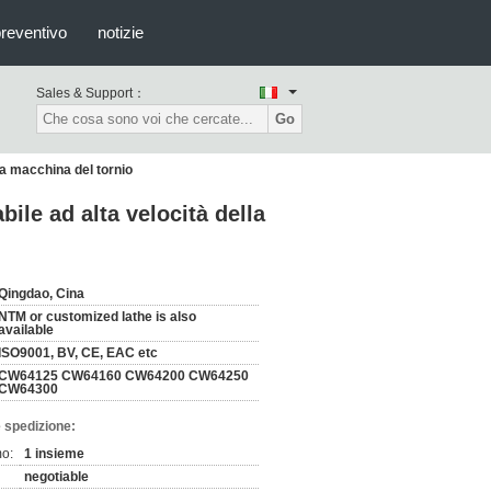
preventivo
notizie
Sales & Support：
Go
la macchina del tornio
bile ad alta velocità della
Qingdao, Cina
NTM or customized lathe is also
available
ISO9001, BV, CE, EAC etc
CW64125 CW64160 CW64200 CW64250
CW64300
 spedizione:
mo:
1 insieme
negotiable