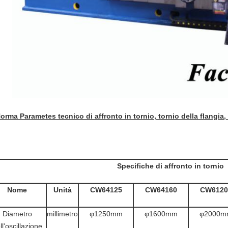
orma Parametes tecnico di affronto in tornio, tornio della flangia,
Specifiche di affronto in tornio
Nome
Unità
CW64125
CW64160
CW6120
Diametro
millimetro
φ1250mm
φ1600mm
φ2000m
ll'oscillazione