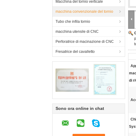
Macchina del tornio verticale
macchina convenzionale del tornio
Tubo che infila tornio
macchina utensile di CNC
p
Perforatrice di macinazione di CNC
t
Fresatrice del cavalletto
App
mac
di r
Ac
Sono ora online in chat
Ch
Sys