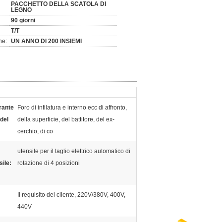
PACCHETTO DELLA SCATOLA DI
LEGNO
90 giorni
T/T
ne:
UN ANNO DI 200 INSIEMI
rante
Foro di infilatura e interno ecc di affronto,
del
della superficie, del battitore, del ex-
cerchio, di co
utensile per il taglio elettrico automatico di
ile:
rotazione di 4 posizioni
Il requisito del cliente, 220V/380V, 400V,
440V