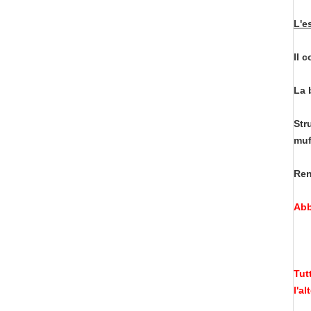
L'e
Il 
La 
Str
muf
Ren
Abb
Tut
l'al