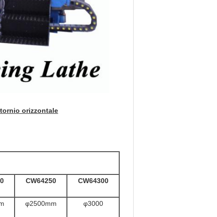
 tornio orizzontale
0
CW64250
CW64300
m
φ2500mm
φ3000