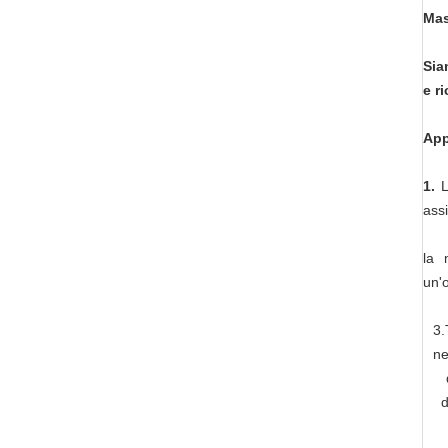
Mas
Sia
e r
App
1.
L
assi
la 
un'o
3.
ne
d