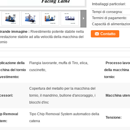
Imballaggi particolari:
Tempi di consegna:
Termini di pagamento:
Capacità di alimentazio
Grande immagine :
Rivestimento potente stabile nella
Contatto
restazione stabile ad alta velocità della macchina del
ornio
licazione della
Flangia lavorante, muffa di Tiro, elica,
Processo lavo
china del tornio
cuscinetto,
della macchina 
ivestimento:
tornio:
Copertura del metallo per la macchina del
cessori:
tornio, il mandrino, bullone d'ancoraggio, i
Macchina utens
blocchi d'inc
ip Removal
Tipo Chip Removal System automatico della
Tensione:
tem:
catena