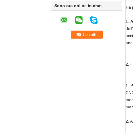
Sono ora online in chat
Ha 
1.
A
dell
acci
anch
2.
I
1. P
CNC,
macc
mac
2. 