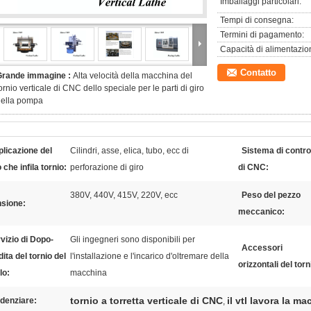
Imballaggi particolari:
Tempi di consegna:
Termini di pagamento:
Capacità di alimentazio
Contatto
Grande immagine :
Alta velocità della macchina del
ornio verticale di CNC dello speciale per le parti di giro
della pompa
licazione del
Cilindri, asse, elica, tubo, ecc di
Sistema di contro
 che infila tornio:
perforazione di giro
di CNC:
380V, 440V, 415V, 220V, ecc
Peso del pezzo
nsione:
meccanico:
vizio di Dopo-
Gli ingegneri sono disponibili per
Accessori
ita del tornio del
l'installazione e l'incarico d'oltremare della
orizzontali del torn
lo:
macchina
tornio a torretta verticale di CNC
il vtl lavora la ma
denziare:
,