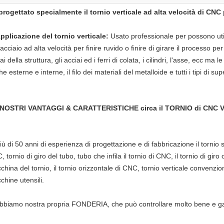
progettato specialmente il tornio verticale ad alta velocità di CNC 
pplicazione del tornio verticale:
Usato professionale per possono utiliz
'acciaio ad alta velocità per finire ruvido o finire di girare il processo pe
ai della struttura, gli acciai ed i ferri di colata, i cilindri, l'asse, ecc ma 
e esterne e interne, il filo dei materiali del metalloide e tutti i tipi di sup
 NOSTRI VANTAGGI & CARATTERISTICHE circa il TORNIO di CNC Vert
iù di 50 anni di esperienza di progettazione e di fabbricazione il tornio su
 tornio di giro del tubo, tubo che infila il tornio di CNC, il tornio di giro 
hina del tornio, il tornio orizzontale di CNC, tornio verticale convenzio
chine utensili.
Abbiamo nostra propria FONDERIA, che può controllare molto bene e gara