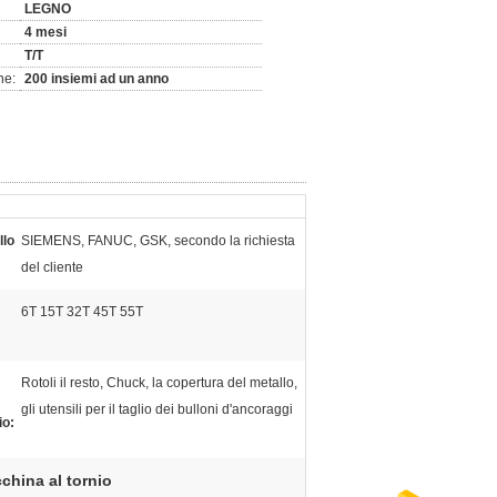
LEGNO
4 mesi
T/T
ne:
200 insiemi ad un anno
llo
SIEMENS, FANUC, GSK, secondo la richiesta
del cliente
6T 15T 32T 45T 55T
Rotoli il resto, Chuck, la copertura del metallo,
gli utensili per il taglio dei bulloni d'ancoraggi
io:
cchina al tornio