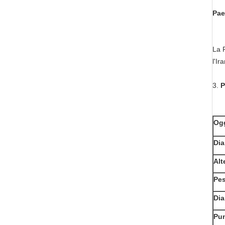
Pae
La R
l'Ir
3.
P
Og
Dia
Alt
Pes
Dia
Pun