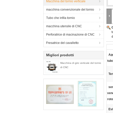
Macchina del tornio verticale
macchina convenzionale del tornio
Tubo che infila tornio
macchina utensile di CNC
t
Perforatrice di macinazione di CNC
Fresatrice del cavalletto
Migliori prodotti
App
tubo
Macchina di giro verticale del tornio
di CNC
Te
ser
vend
roto
Evi