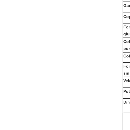
Gam
Cop
For
giu
Col
por
Col
For
sin
Vel
Pot
Dim