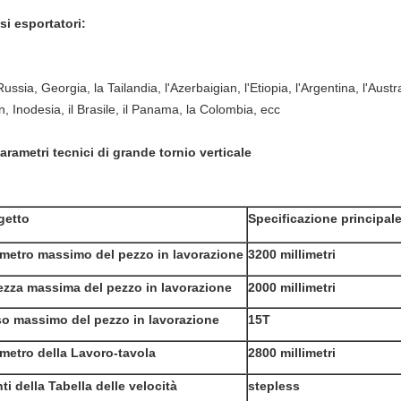
si esportatori:
ussia, Georgia, la Tailandia, l'Azerbaigian, l'Etiopia, l'Argentina, l'Austral
an, Inodesia, il Brasile, il Panama, la Colombia, ecc
arametri tecnici di grande tornio verticale
getto
Specificazione principal
metro massimo del pezzo in lavorazione
3200 millimetri
ezza massima del pezzo in lavorazione
2000 millimetri
o massimo del pezzo in lavorazione
15T
metro della Lavoro-tavola
2800 millimetri
ti della Tabella delle velocità
stepless