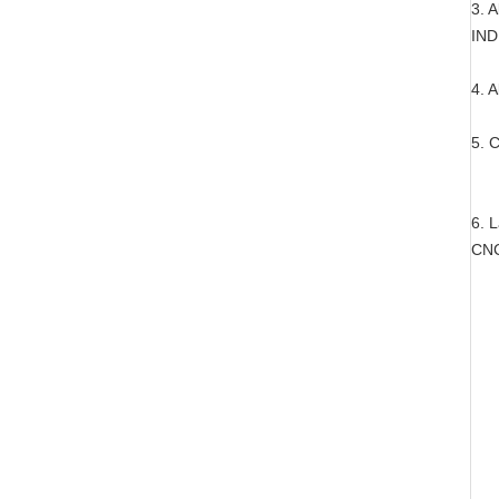
3. 
IN
4. A
5. C
6. 
CNC