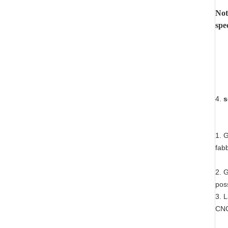
Not
spe
4.
s
1. G
fabb
2. G
pos
3. L
CNC