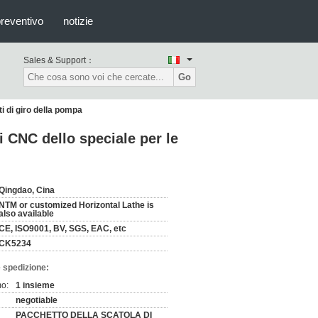
preventivo
notizie
Sales & Support：
Go
ti di giro della pompa
di CNC dello speciale per le
Qingdao, Cina
NTM or customized Horizontal Lathe is
also available
CE, ISO9001, BV, SGS, EAC, etc
CK5234
 spedizione:
mo:
1 insieme
negotiable
PACCHETTO DELLA SCATOLA DI