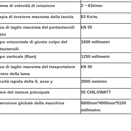
ma di velocità di rotazione
2 ~ 63r/min
pia di torsione massima della tavola
63 Kn/m.
za di taglio massima del portautensili
kN 35
sto
po orizzontale di giusto colpo del
1600 millimetri
tautensili
po verticale (Ram)
1250 millimetri
za di taglio massima del trasportatore
kN 30
istro della lama
ocità rapida della X, asse y
3000 mm/min
ere del motore principale
55 CHILOWATT
ensione globale della macchina
6800mm*4900mm*5100
millimetro