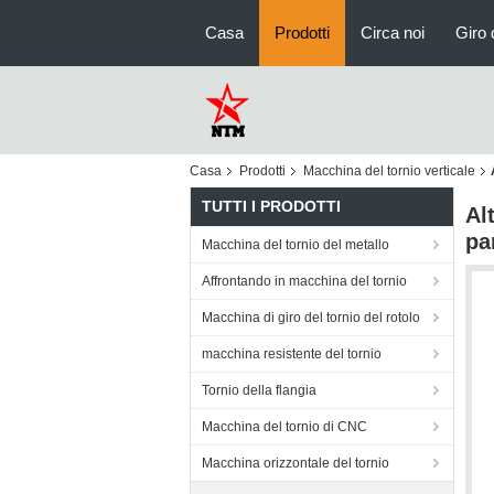
Casa
Prodotti
Circa noi
Giro 
Casa
Prodotti
Macchina del tornio verticale
TUTTI I PRODOTTI
Al
pa
Macchina del tornio del metallo
Affrontando in macchina del tornio
Macchina di giro del tornio del rotolo
macchina resistente del tornio
Tornio della flangia
Macchina del tornio di CNC
Macchina orizzontale del tornio