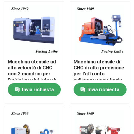
Macchina utensile ad
Macchina utensile di
alta velocità di CNC
CNC di alta precisione
con 2 mandrini per
per l'affronto
l'infilatura del tubo di
nell'operazione facile
olio
della flangia
Invia richiesta
Invia richiesta
Casa
Prodotti
Circa noi