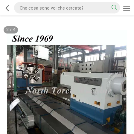
2
/
4