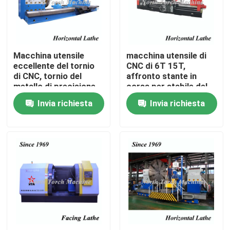
Giro della fabbrica
Macchina utensile
macchina utensile di
Controllo di qualità
eccellente del tornio
CNC di 6T 15T,
di CNC, tornio del
affronto stante in
metallo di precisione
corsa per stabile del
Contattici
per l'asse lavorante
tornio del metallo di
Invia richiesta
Invia richiesta
CNC in tubo
notizie
Richieda una citazione
Macchina del tornio del metallo
Affrontando in macchina del tornio