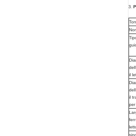
3.
P
Tor
No
Tip
gui
Dia
del
il 
Dia
del
il t
per 
Lar
fer
let
sin