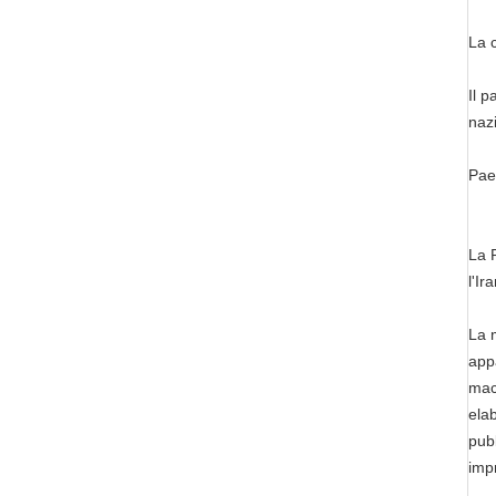
La c
Il p
naz
Paes
La R
l'Ir
La m
appa
mac
ela
pubb
impr