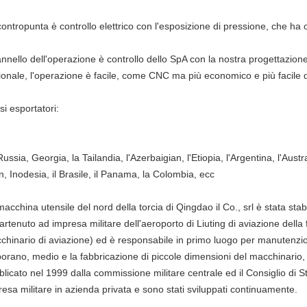
ontropunta è controllo elettrico con l'esposizione di pressione, che ha o
annello dell'operazione è controllo dello SpA con la nostra progettazione
ionale, l'operazione è facile, come CNC ma più economico e più facile d
i esportatori:
ussia, Georgia, la Tailandia, l'Azerbaigian, l'Etiopia, l'Argentina, l'Austral
an, Inodesia, il Brasile, il Panama, la Colombia, ecc
acchina utensile del nord della torcia di Qingdao il Co., srl è stata sta
rtenuto ad impresa militare dell'aeroporto di Liuting di aviazione della 
chinario di aviazione) ed è responsabile in primo luogo per manutenzion
borano, medio e la fabbricazione di piccole dimensioni del macchinari
licato nel 1999 dalla commissione militare centrale ed il Consiglio di St
esa militare in azienda privata e sono stati sviluppati continuamente.