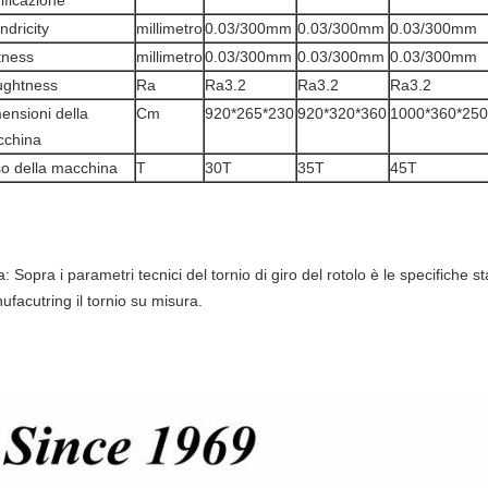
rificazione
ndricity
millimetro
0.03/300mm
0.03/300mm
0.03/300mm
tness
millimetro
0.03/300mm
0.03/300mm
0.03/300mm
ghtness
Ra
Ra3.2
Ra3.2
Ra3.2
ensioni della
Cm
920*265*230
920*320*360
1000*360*250
china
o della macchina
T
30T
35T
45T
: Sopra i parametri tecnici del tornio di giro del rotolo è le specifiche s
facutring il tornio su misura.