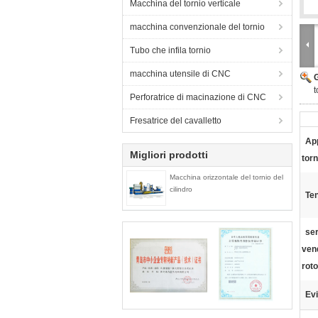
Macchina del tornio verticale
macchina convenzionale del tornio
Tubo che infila tornio
macchina utensile di CNC
t
Perforatrice di macinazione di CNC
Fresatrice del cavalletto
App
Migliori prodotti
torn
Macchina orizzontale del tornio del
cilindro
Te
ser
vend
roto
Evi