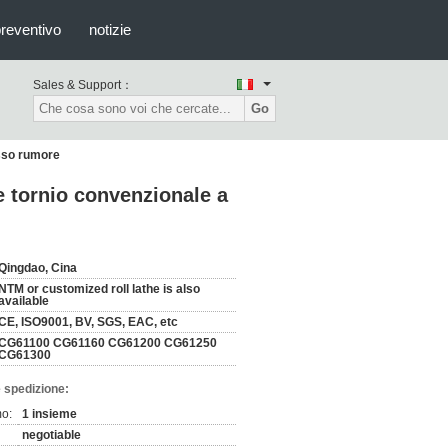
preventivo
notizie
Sales & Support：
Go
asso rumore
e tornio convenzionale a
Qingdao, Cina
NTM or customized roll lathe is also
available
CE, ISO9001, BV, SGS, EAC, etc
CG61100 CG61160 CG61200 CG61250
CG61300
 spedizione:
mo:
1 insieme
negotiable