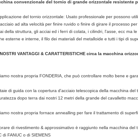
china convenzionale del tornio di grande orizzontale resistente pe
pplicazione del tornio orizzontale: Usato professionale per possono utilizz
'acciaio ad alta velocità per finire ruvido o finire di girare il processo pe
ai della struttura, gli acciai ed i ferri di colata, i cilindri, l'asse, ecc ma 
e esterne e interne, il filo dei materiali del metalloide e tutti i tipi di sup
 NOSTRI VANTAGGI & CARATTERISTICHE circa la macchina orizzo
iamo nostra propria FONDERIA, che può controllare molto bene e garanti
taie di guida con la copertura d'acciaio telescopica della macchina del tor
uratezza dopo terra dai nostri 12 metri della grande del cavalletto mac
iamo nostra propria fornace annealling per fare il trattamento di sup
orare di rivestimento & approssimativo è raggiunto nella macchina del t
 di FANUC o di SIEMENS