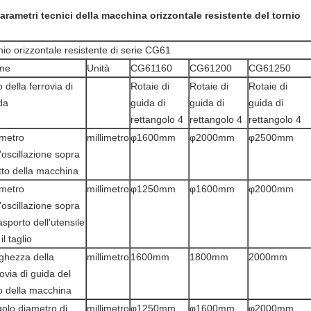
arametri tecnici della macchina orizzontale resistente del tornio
nio orizzontale resistente di serie CG61
me
Unità
CG61160
CG61200
CG61250
o della ferrovia di
Rotaie di
Rotaie di
Rotaie di
da
guida di
guida di
guida di
rettangolo 4
rettangolo 4
rettangolo 4
metro
millimetro
φ1600mm
φ2000mm
φ2500mm
l'oscillazione sopra
letto della macchina
metro
millimetro
φ1250mm
φ1600mm
φ2000mm
l'oscillazione sopra
rasporto dell'utensile
il taglio
ghezza della
millimetro
1600mm
1800mm
2000mm
rovia di guida del
to della macchina
golo diametro di
millimetro
φ1250mm
φ1600mm
φ2000mm