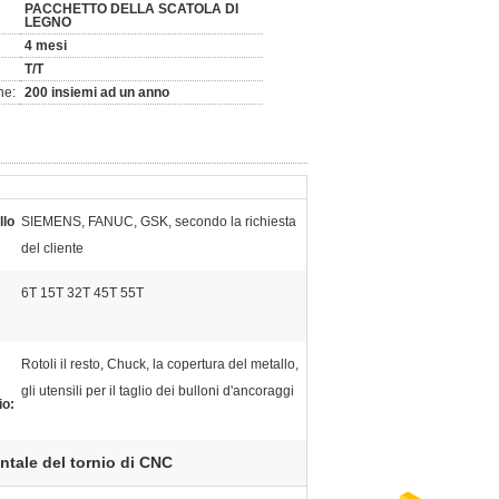
PACCHETTO DELLA SCATOLA DI
LEGNO
4 mesi
T/T
ne:
200 insiemi ad un anno
llo
SIEMENS, FANUC, GSK, secondo la richiesta
del cliente
6T 15T 32T 45T 55T
Rotoli il resto, Chuck, la copertura del metallo,
gli utensili per il taglio dei bulloni d'ancoraggi
io:
ntale del tornio di CNC