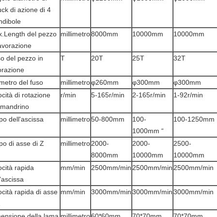
ck di azione di 4
dibole
.Length del pezzo
millimetro
8000mm
10000mm
10000mm
lavorazione
o del pezzo in
T
20T
25T
32T
orazione
metro del fuso
millimetro
φ260mm
φ300mm
φ300mm
ocità di rotazione
r/min
5-165r/min
2-165r/min
1-92r/min
 mandrino
po dell'ascissa
millimetro
50-800mm
100-
100-1250mm
1000mm “
po di asse di Z
millimetro
2000-
2000-
2500-
8000mm
10000mm
10000mm
ocità rapida
mm/min
2500mm/min
2500mm/min
2500mm/min
l'ascissa
ocità rapida di asse
mm/min
3000mm/min
3000mm/min
3000mm/min
Z
ensione della lama
millimetro
60*60mm
70*70mm
70*70mm