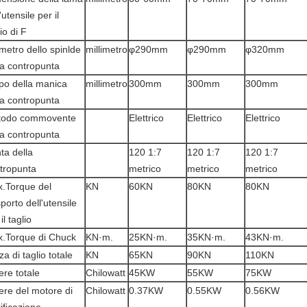
'utensile per il
io di F
metro dello spinlde
millimetro
φ290mm
φ290mm
φ320mm
la contropunta
po della manica
millimetro
300mm
300mm
300mm
la contropunta
todo commovente
Elettrico
Elettrico
Elettrico
la contropunta
ta della
120 1:7
120 1:7
120 1:7
tropunta
metrico
metrico
metrico
.Torque del
KN
60KN
80KN
80KN
sporto dell'utensile
il taglio
.Torque di Chuck
KN·m.
25KN·m.
35KN·m.
43KN·m.
za di taglio totale
KN
65KN
90KN
110KN
ere totale
Chilowatt
45KW
55KW
75KW
ere del motore di
Chilowatt
0.37KW
0.55KW
0.56KW