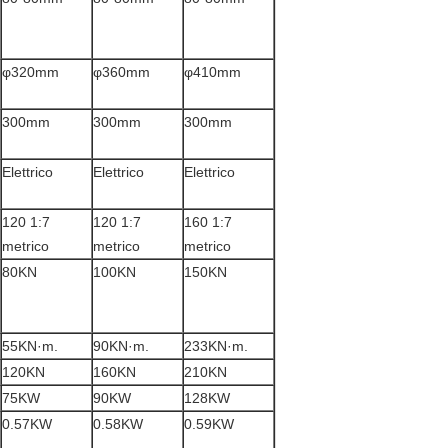
φ320mm
φ360mm
φ410mm
300mm
300mm
300mm
Elettrico
Elettrico
Elettrico
120 1:7
120 1:7
160 1:7
metrico
metrico
metrico
80KN
100KN
150KN
55KN·m.
90KN·m.
233KN·m.
120KN
160KN
210KN
75KW
90KW
128KW
0.57KW
0.58KW
0.59KW