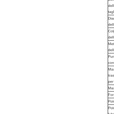
dell
tagl
Dia
del
Col
del
Me
del
Pun
con
Max
tra
per 
Max
For
Pot
Pot