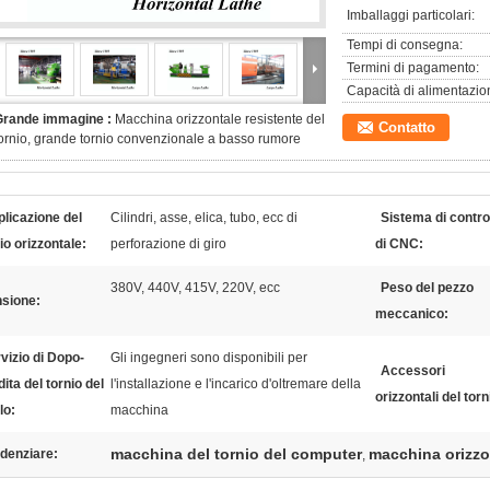
Imballaggi particolari:
Tempi di consegna:
Termini di pagamento:
Capacità di alimentazio
Grande immagine :
Macchina orizzontale resistente del
Contatto
ornio, grande tornio convenzionale a basso rumore
licazione del
Cilindri, asse, elica, tubo, ecc di
Sistema di contro
io orizzontale:
perforazione di giro
di CNC:
380V, 440V, 415V, 220V, ecc
Peso del pezzo
nsione:
meccanico:
vizio di Dopo-
Gli ingegneri sono disponibili per
Accessori
ita del tornio del
l'installazione e l'incarico d'oltremare della
orizzontali del torn
lo:
macchina
macchina del tornio del computer
macchina orizzo
denziare:
,