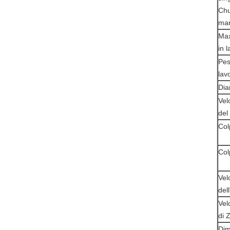
Chu
man
Max
in 
Pes
lav
Dia
Vel
del
Col
Col
Vel
del
Vel
di 
Dim