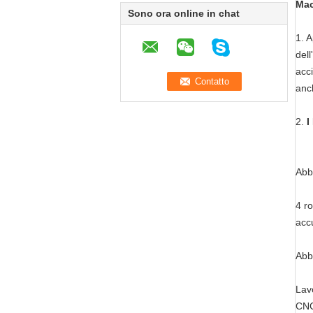
Mac
Sono ora online in chat
1. A
dell
acci
anch
2.
I
Abb
4 ro
acc
Abb
Lav
CNC