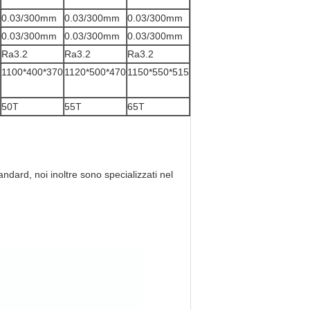
0.03/300mm
0.03/300mm
0.03/300mm
0.03/300mm
0.03/300mm
0.03/300mm
Ra3.2
Ra3.2
Ra3.2
1100*400*370
1120*500*470
1150*550*515
50T
55T
65T
tandard, noi inoltre sono specializzati nel