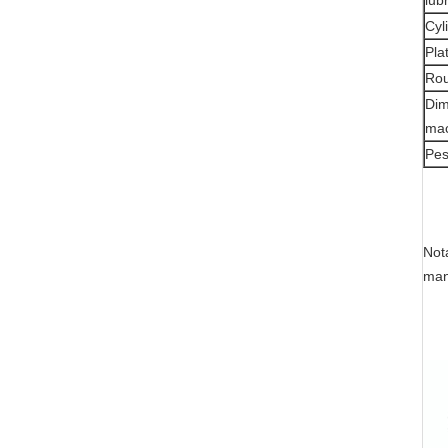
lub
Cyli
Pla
Rou
Dim
mac
Pes
Nota
manu