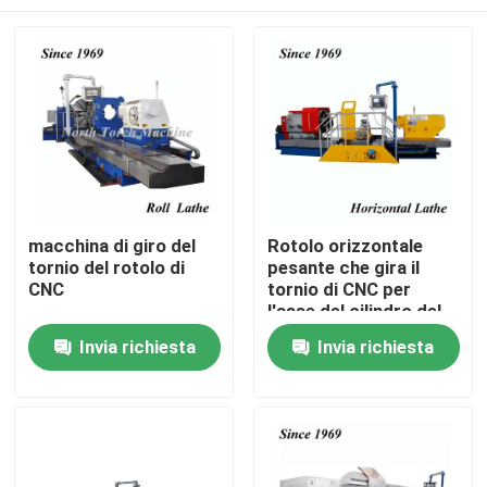
macchina di giro del
Rotolo orizzontale
tornio del rotolo di
pesante che gira il
CNC
tornio di CNC per
l'asse del cilindro del
rullo di ghisa
Casa
Invia richiesta
Invia richiesta
Prodotti
Circa noi