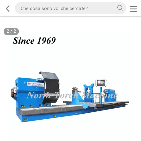
2
/
2