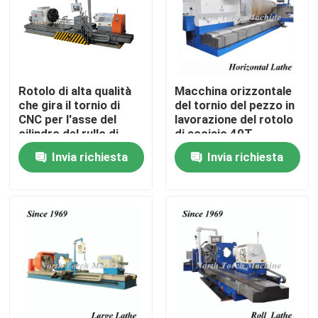
Giro della fabbrica
Controllo di qualità
Rotolo di alta qualità
Macchina orizzontale
che gira il tornio di
del tornio del pezzo in
CNC per l'asse del
lavorazione del rotolo
Contattici
cilindro del rullo di
di acciaio 40T
ghisa
Invia richiesta
Invia richiesta
notizie
Richieda una citazione
Macchina del tornio del metallo
Affrontando in macchina del tornio