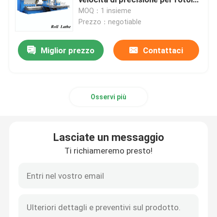
d'acciaio
MOQ：1 insieme
Prezzo：negotiable
Macchina di giro del tornio del rotolo
Miglior prezzo
Contattaci
macchina resistente del tornio
Tornio della flangia
Osservi più
Macchina del tornio di CNC
Lasciate un messaggio
Macchina orizzontale del tornio
Ti richiameremo presto!
Macchina del tornio verticale
macchina convenzionale del tornio