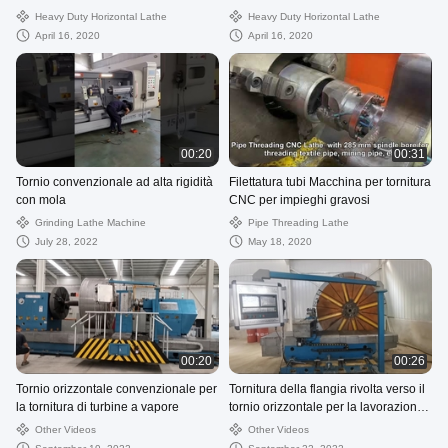
Heavy Duty Horizontal Lathe
Heavy Duty Horizontal Lathe
April 16, 2020
April 16, 2020
00:20
00:31
Tornio convenzionale ad alta rigidità
Filettatura tubi Macchina per tornitura
con mola
CNC per impieghi gravosi
Grinding Lathe Machine
Pipe Threading Lathe
July 28, 2022
May 18, 2020
00:20
00:26
Tornio orizzontale convenzionale per
Tornitura della flangia rivolta verso il
la tornitura di turbine a vapore
tornio orizzontale per la lavorazione
del volano
Other Videos
Other Videos