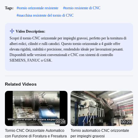
Tags:
#
tornio orizzontale resistente
#
tornio resistente di CNC
#
macchina resistente del tornio di CNC
Video Description:
Scopri il tornio CNC orizzontale per impieghi gravosi, perfetto per la tornitura di
alberi eolici, cilindri e rulli catodici. Questo tornio orizzontale a 4 guide offre
elevata rigidità, stabilità e precisione, rendendolo ideale per lavorazioni pesanti.
Disponibili nelle versioni convenzionali e CNC con sistemi di controllo
SIEMENS, FANUC o GSK.
Related Videos
00:28
00:29
Tornio CNC Orizzontale Automatico
Tornio automatico CNC orizzontale
con Funzione di Foratura e Fresatura
per impieghi gravosi