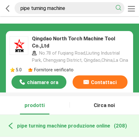
Qingdao North Torch Machine Tool
Co.,Ltd
No.78 of Fuqiang Road,Liuting Industrial
Park, Chengyang District, Qingdao,China,La Cina
5.0
Fornitore verificato
chiamare ora
Contattaci
prodotti
Circa noi
pipe turning machine produzione online
(208)