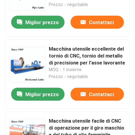
Prezzo：negotiable
Giro della fabbrica
Miglior prezzo
Contattaci
Controllo di qualità
Macchina utensile eccellente del
Contattici
tornio di CNC, tornio del metallo
di precisione per l'asse lavorante
MOQ：1 insieme
notizie
Prezzo：negotiable
Richieda una citazione
Miglior prezzo
Contattaci
Macchina del tornio del metallo
Macchina utensile facile di CNC
di operazione per il giro maschio
Affrontando in macchina del tornio
e del tubo di olio femminile